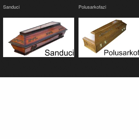
Sanduci
Polusarkofazi