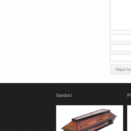
Sanduci
P