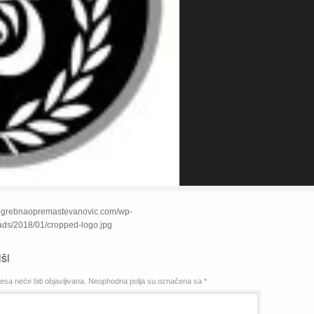
pogrebnaopremastevanovic.com/wp-
ads/2018/01/cropped-logo.jpg
ši
sa neće biti objavljivana.
Neophodna polja su označena sa
*