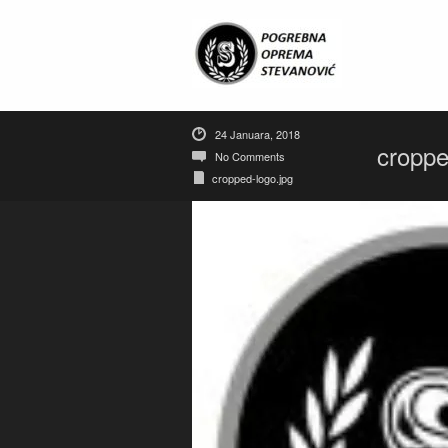
24 Januara, 2018
croppe
No Comments
cropped-logo.jpg