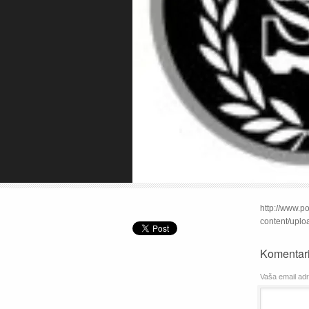
http://www.
content/uplo
Komentari
Vaša email adre