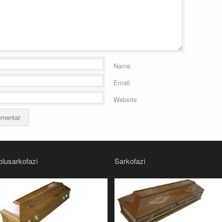
Name
Email
Website
olusarkofazi
Sarkofazi