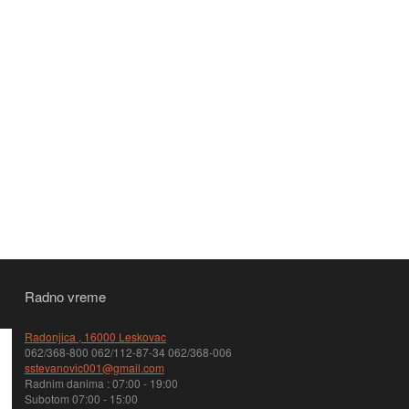
Radno vreme
Radonjica , 16000 Leskovac
062/368-800 062/112-87-34 062/368-006
sstevanovic001@gmail.com
Radnim danima : 07:00 - 19:00
Subotom 07:00 - 15:00